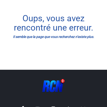
Info routes
Oups, vous avez
Alerte Méduses 06
rencontré une erreur.
Issa Nissa OGC Nice
Il semble que la page que vous recherchez n’existe plus.
RCN Soutiens
MEDIAS
Photos
Vidéos / Clips
Ecrire à RCN