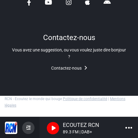
Liens utiles
Shabbat Project
Métropole Nice Côte d'Azur
Contactez-nous
Ville de Nice
Vous avez une suggestion, ou vous voulez juste dire bonjour
?
Nice 24
Contactez-nous
CCAS NICE
Département des Alpes Maritimes
Ma Région Sud
RCN - Ecoutez le monde qui bouge
Politique de confidentialité
|
Mentions
légales
ECOUTEZ RCN
89.3 FM | DAB+