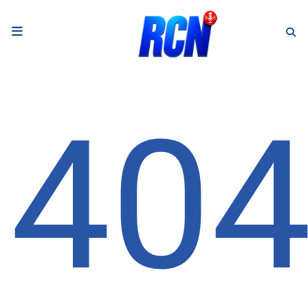
RADIO
Podcasts
40
Programmes
Equipe
Faire un don
Evènements
Météo Nice