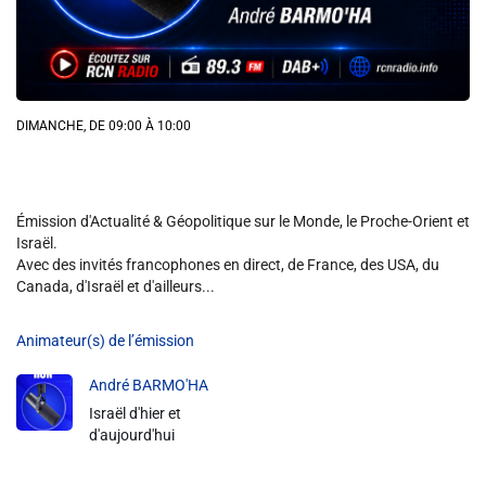
Info routes
Alerte Méduses 06
DIMANCHE, DE 09:00 À 10:00
Issa Nissa OGC Nice
RCN Soutiens
Émission d'Actualité & Géopolitique sur le Monde, le Proche-Orient et
Israël.
Avec des invités francophones en direct, de France, des USA, du
MEDIAS
Canada, d'Israël et d'ailleurs...
Photos
Animateur(s) de l’émission
Vidéos / Clips
André BARMO'HA
Israël d'hier et
d'aujourd'hui
Ecrire à RCN