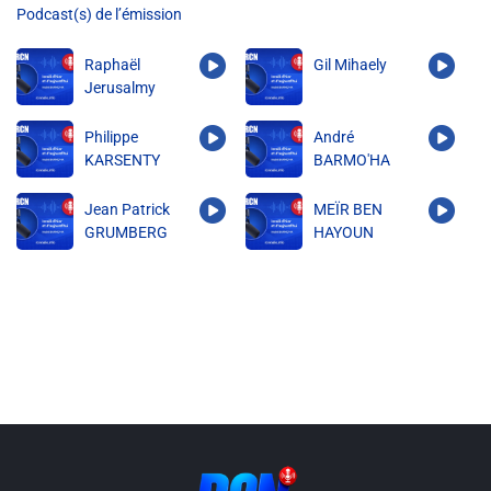
Podcast(s) de l’émission
Liens utiles
Raphaël
Gil Mihaely
Shabbat Project
Jerusalmy
Métropole Nice Côte d'Azur
Philippe
André
Ville de Nice
KARSENTY
BARMO'HA
Nice 24
Jean Patrick
MEÏR BEN
GRUMBERG
HAYOUN
CCAS NICE
Département des Alpes Maritimes
Ma Région Sud