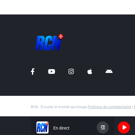
RCN - Ecoutez le monde qui bouge
Politique de confidentialité
|
En direct