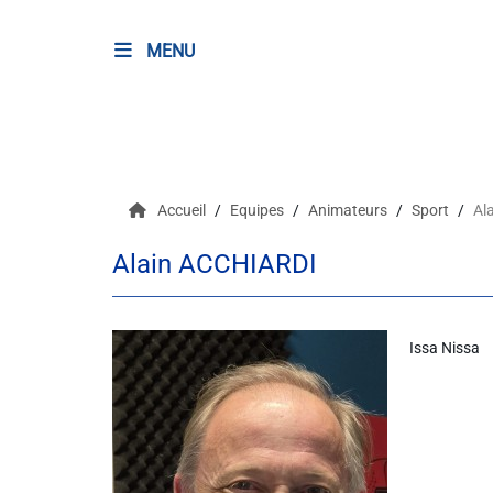
MENU
RADIO
Podcasts
Accueil
Equipes
Animateurs
Sport
Al
Programmes
Alain ACCHIARDI
Equipe
Faire un don
Issa Nissa
Evènements
Météo Nice