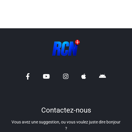
Info routes
Alerte Méduses 06
Issa Nissa OGC Nice
RCN Soutiens
MEDIAS
Photos
Vidéos / Clips
Contactez-nous
Ecrire à RCN
Vous avez une suggestion, ou vous voulez juste dire bonjour
?