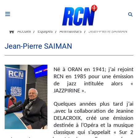
RADIO
Accueil
Equipes
Animateurs
Jean-Pierre SAIMAN
Podcasts
Jean-Pierre SAIMAN
Programmes
Equipe
Né à ORAN en 1941; j’ai rejoint
RCN en 1985 pour une émission
Faire un don
de jazz intitulée alors «
JAZZPIRINE ».
Evènements
Quelques années plus tard j’ai
,avec la collaboration de Jeanine
DELACROIX, créé une émission
Météo Nice
destinée à l’Opéra et la musique
classique qui s’appelait « Sur 2