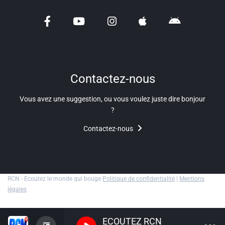
Liens utiles
Shabbat Project
Métropole Nice Côte d'Azur
Ville de Nice
Contactez-nous
Nice 24
Vous avez une suggestion, ou vous voulez juste dire bonjour
?
CCAS NICE
Contactez-nous
Département des Alpes Maritimes
Ma Région Sud
RCN - Ecoutez le monde qui bouge
Politique de confidentialité
|
Mentions
légales
ECOUTEZ RCN