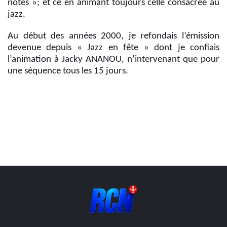
notes »; et ce en animant toujours celle consacrée au
Info routes
jazz.
Alerte Méduses 06
Au début des années 2000, je refondais l’émission
devenue depuis « Jazz en fête » dont je confiais
l’animation à Jacky ANANOU, n’intervenant que pour
Issa Nissa OGC Nice
une séquence tous les 15 jours.
RCN Soutiens
MEDIAS
Photos
Vidéos / Clips
Ecrire à RCN