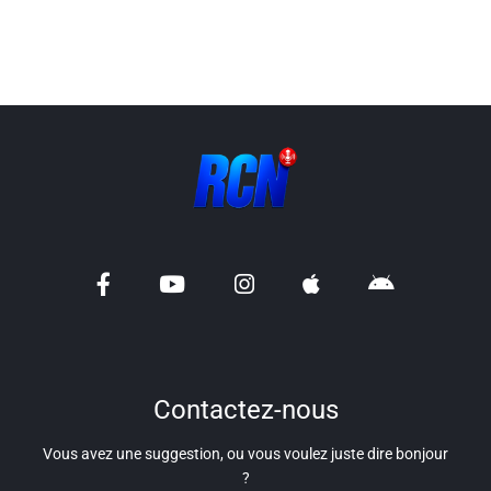
Info routes
Alerte Méduses 06
Issa Nissa OGC Nice
RCN Soutiens
MEDIAS
Photos
Vidéos / Clips
Contactez-nous
Ecrire à RCN
Vous avez une suggestion, ou vous voulez juste dire bonjour
?