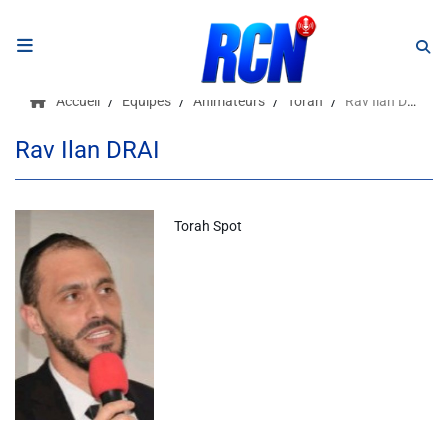
RADIO
Accueil
Equipes
Animateurs
Torah
Rav Ilan DRAI
Podcasts
Rav Ilan DRAI
Programmes
Equipe
Torah Spot
Faire un don
Evènements
Météo Nice