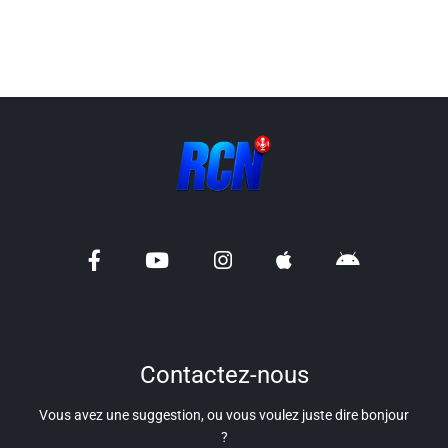
Info routes
Alerte Méduses 06
Issa Nissa OGC Nice
RCN Soutiens
MEDIAS
Photos
Vidéos / Clips
Contactez-nous
Ecrire à RCN
Vous avez une suggestion, ou vous voulez juste dire bonjour
?