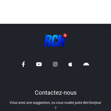
Info routes
Alerte Méduses 06
Issa Nissa OGC Nice
RCN Soutiens
MEDIAS
Photos
Vidéos / Clips
Contactez-nous
Ecrire à RCN
Vous avez une suggestion, ou vous voulez juste dire bonjour
?