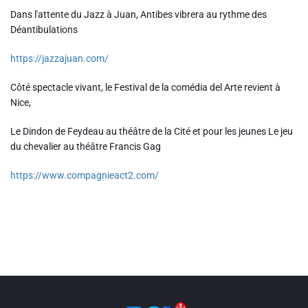
Liens utiles
Dans l'attente du Jazz à Juan, Antibes vibrera au rythme des
Déantibulations
Shabbat Project
https://jazzajuan.com/
Métropole Nice Côte d'Azur
Côté spectacle vivant, le Festival de la comédia del Arte revient à
Ville de Nice
Nice,
Nice 24
Le Dindon de Feydeau au théâtre de la Cité et pour les jeunes Le jeu
du chevalier au théâtre Francis Gag
CCAS NICE
https://www.compagnieact2.com/
Département des Alpes Maritimes
Ma Région Sud