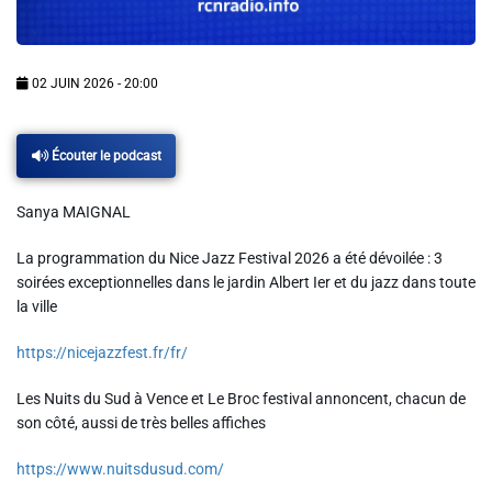
Info routes
Alerte Méduses 06
02 JUIN 2026 - 20:00
Issa Nissa OGC Nice
Écouter le podcast
Sanya MAIGNAL
RCN Soutiens
La programmation du Nice Jazz Festival 2026 a été dévoilée : 3
soirées exceptionnelles dans le jardin Albert Ier et du jazz dans toute
MEDIAS
la ville
Photos
https://nicejazzfest.fr/fr/
Vidéos / Clips
Les Nuits du Sud à Vence et Le Broc festival annoncent, chacun de
son côté, aussi de très belles affiches
Ecrire à RCN
https://www.nuitsdusud.com/