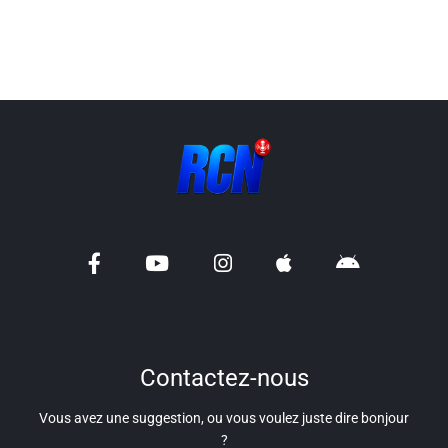
Liens utiles
Shabbat Project
Métropole Nice Côte d'Azur
Ville de Nice
Nice 24
CCAS NICE
Département des Alpes Maritimes
Ma Région Sud
Contactez-nous
Vous avez une suggestion, ou vous voulez juste dire bonjour
?