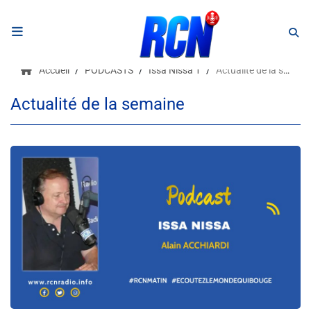
RADIO
Accueil
PODCASTS
Issa Nissa 1
Actualité de la semaine
Podcasts
Actualité de la semaine
Programmes
Equipe
Faire un don
Evènements
Météo Nice