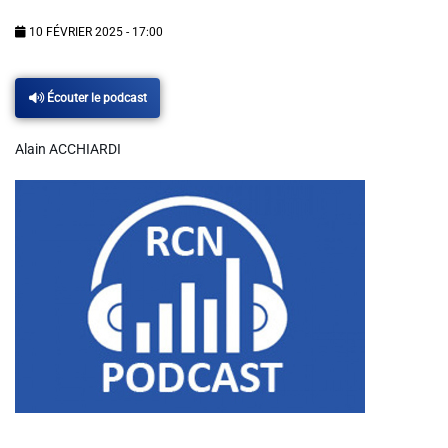
Info routes
10 FÉVRIER 2025 - 17:00
Alerte Méduses 06
Écouter le podcast
Issa Nissa OGC Nice
Alain ACCHIARDI
RCN Soutiens
MEDIAS
Photos
Vidéos / Clips
Ecrire à RCN