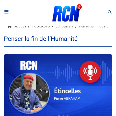
RADIO
Accueil
PODCASTS
Etincelles 1
Penser la fin de l’Humanité
Podcasts
Penser la fin de l’Humanité
Programmes
Equipe
Faire un don
Evènements
Météo Nice