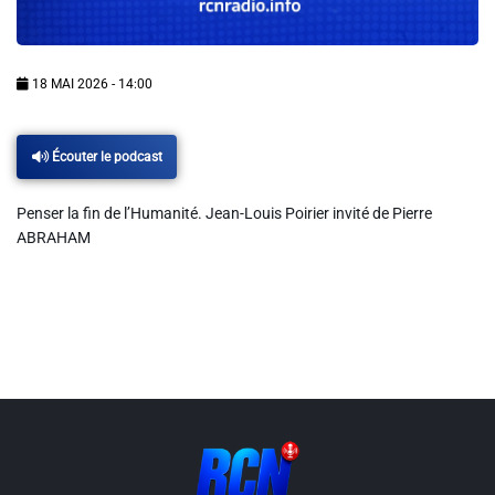
Info routes
Alerte Méduses 06
18 MAI 2026 - 14:00
Issa Nissa OGC Nice
Écouter le podcast
Penser la fin de l’Humanité. Jean-Louis Poirier invité de Pierre
RCN Soutiens
ABRAHAM
MEDIAS
Photos
Vidéos / Clips
Ecrire à RCN