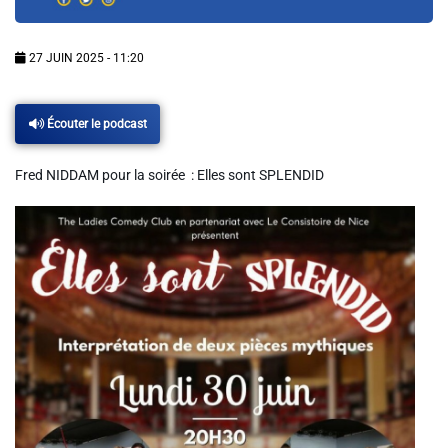
Info routes
27 JUIN 2025 - 11:20
Alerte Méduses 06
Écouter le podcast
Issa Nissa OGC Nice
Fred NIDDAM pour la soirée : Elles sont SPLENDID
RCN Soutiens
MEDIAS
Photos
Vidéos / Clips
Ecrire à RCN