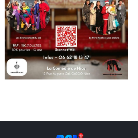
Liens utiles
Shabbat Project
Métropole Nice Côte d'Azur
Ville de Nice
Nice 24
CCAS NICE
Département des Alpes Maritimes
Ma Région Sud