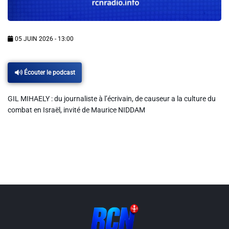
Info routes
Alerte Méduses 06
05 JUIN 2026 - 13:00
Issa Nissa OGC Nice
Écouter le podcast
GIL MIHAELY : du journaliste à l’écrivain, de causeur a la culture du
RCN Soutiens
combat en Israël, invité de Maurice NIDDAM
MEDIAS
Photos
Vidéos / Clips
Ecrire à RCN