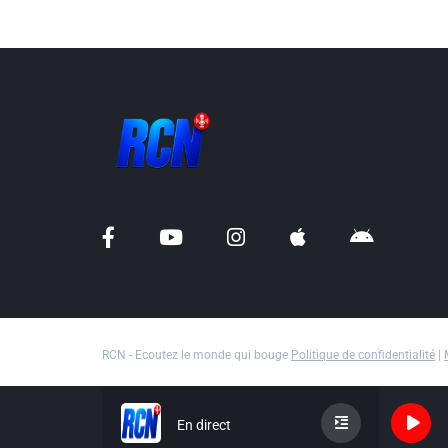
RCN - Ecoutez le monde qui bouge
Politique de confidentialité
|
En direct