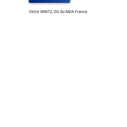
Victor WINTZ, DG du MDA France
Liens utiles
Shabbat Project
Métropole Nice Côte d'Azur
Ville de Nice
Nice 24
CCAS NICE
Département des Alpes Maritimes
Ma Région Sud