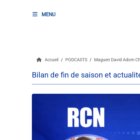
MENU
RADIO
Podcasts
Accueil
PODCASTS
Maguen David Adom C
Programmes
Bilan de fin de saison et actualit
Equipe
Faire un don
Evènements
Météo Nice