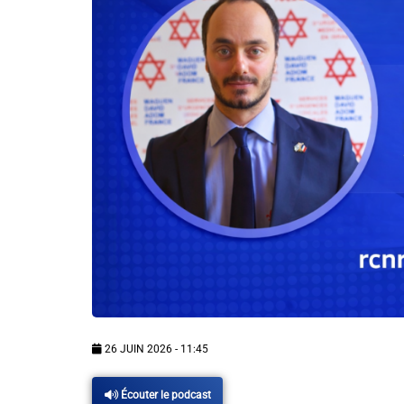
Info routes
Alerte Méduses 06
Issa Nissa OGC Nice
RCN Soutiens
MEDIAS
Photos
Vidéos / Clips
26 JUIN 2026 - 11:45
Ecrire à RCN
Écouter le podcast