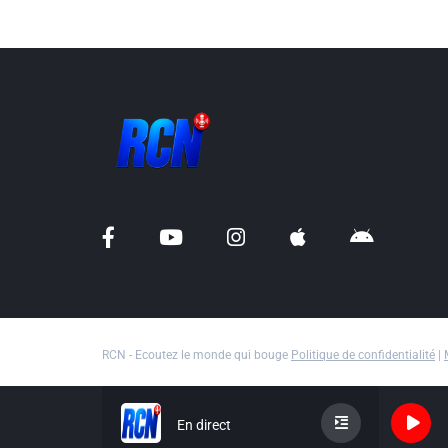
RCN - Ecoutez le monde qui bouge
Politique de confidentialité
|
En direct