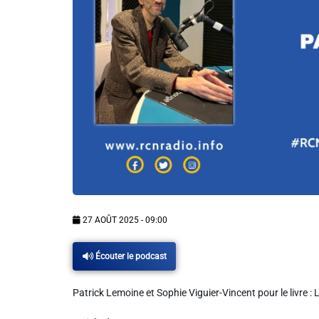
Info routes
Alerte Méduses 06
Issa Nissa OGC Nice
RCN Soutiens
MEDIAS
27 AOÛT 2025 - 09:00
Photos
Écouter le podcast
Vidéos / Clips
Patrick Lemoine et Sophie Viguier-Vincent pour le livre :
Ecrire à RCN