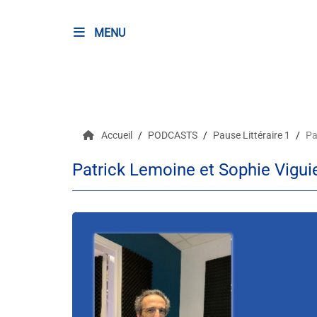
MENU
RADIO
Podcasts
Accueil
PODCASTS
Pause Littéraire 1
Pa
Programmes
Patrick Lemoine et Sophie Vigui
Equipe
Faire un don
Evènements
Météo Nice