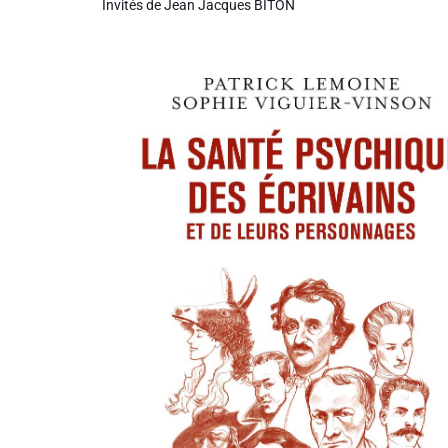
Invités de Jean Jacques BITON
Liens utiles
Shabbat Project
Métropole Nice Côte d'Azur
Ville de Nice
Nice 24
CCAS NICE
Département des Alpes Maritimes
Ma Région Sud