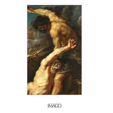
Liens utiles
Shabbat Project
Métropole Nice Côte d'Azur
Ville de Nice
Nice 24
CCAS NICE
Département des Alpes Maritimes
Ma Région Sud