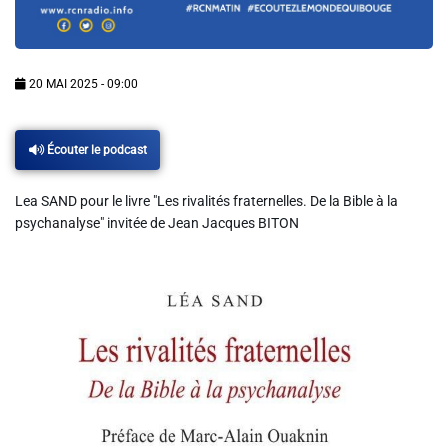
Info routes
Alerte Méduses 06
20 MAI 2025 - 09:00
Issa Nissa OGC Nice
Écouter le podcast
RCN Soutiens
Lea SAND pour le livre "Les rivalités fraternelles. De la Bible à la
psychanalyse" invitée de Jean Jacques BITON
MEDIAS
Photos
Vidéos / Clips
Ecrire à RCN