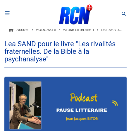
RADIO
Accueil
PODCASTS
Pause Littéraire 1
Lea SAND pour le livre "Les rivalités fraternelles. De la Bible à la psychanalyse"
Podcasts
Lea SAND pour le livre "Les rivalités
fraternelles. De la Bible à la
Programmes
psychanalyse"
Equipe
Faire un don
Evènements
Météo Nice