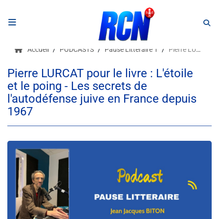
RADIO
Accueil
PODCASTS
Pause Littéraire 1
Pierre LURCAT pour le livre : L'étoile et le poing - Les secrets de l'autodéfense juive en France depuis 1967
Podcasts
Pierre LURCAT pour le livre : L'étoile
et le poing - Les secrets de
Programmes
l'autodéfense juive en France depuis
Equipe
1967
Faire un don
Evènements
Météo Nice