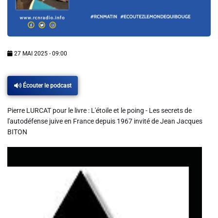
Info routes
Alerte Méduses 06
27 MAI 2025 - 09:00
Issa Nissa OGC Nice
Écouter le podcast
RCN Soutiens
Pierre LURCAT pour le livre : L'étoile et le poing - Les secrets de
l'autodéfense juive en France depuis 1967 invité de Jean Jacques
MEDIAS
BITON
Photos
Vidéos / Clips
Ecrire à RCN