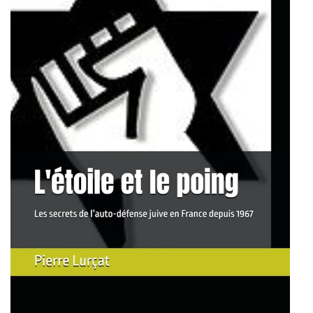
Liens utiles
Shabbat Project
Métropole Nice Côte d'Azur
Ville de Nice
Nice 24
CCAS NICE
Département des Alpes Maritimes
Ma Région Sud