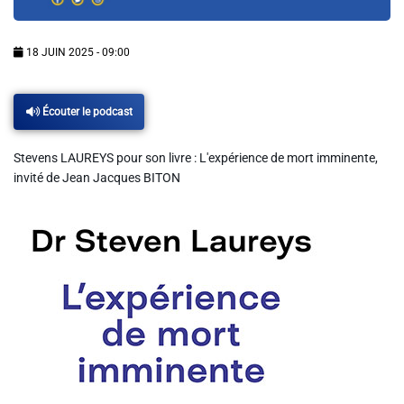
Info routes
18 JUIN 2025 - 09:00
Alerte Méduses 06
Écouter le podcast
Issa Nissa OGC Nice
Stevens LAUREYS pour son livre : L'expérience de mort imminente,
RCN Soutiens
invité de Jean Jacques BITON
MEDIAS
Photos
Vidéos / Clips
Ecrire à RCN