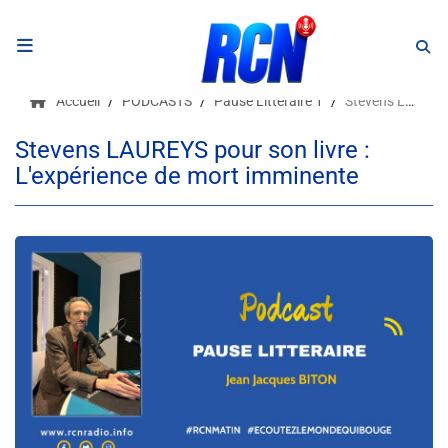
RADIO
Accueil
PODCASTS
Pause Littéraire 1
Stevens LAUREYS pour son livre : L'expérience de mort imminente
Podcasts
Stevens LAUREYS pour son livre :
L'expérience de mort imminente
Programmes
Equipe
Faire un don
Evènements
Météo Nice