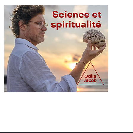
Liens utiles
Shabbat Project
Métropole Nice Côte d'Azur
Ville de Nice
Nice 24
CCAS NICE
Département des Alpes Maritimes
Ma Région Sud