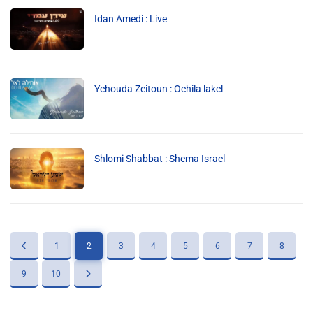
Liens utiles
Idan Amedi : Live
Shabbat Project
Métropole Nice Côte d'Azur
Yehouda Zeitoun : Ochila lakel
Ville de Nice
Nice 24
CCAS NICE
Shlomi Shabbat : Shema Israel
Département des Alpes Maritimes
Ma Région Sud
1
2
3
4
5
6
7
8
9
10