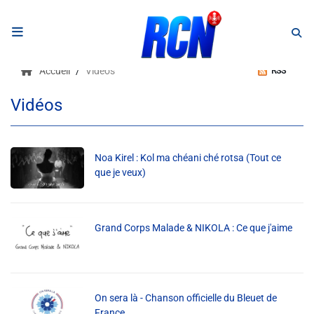
RADIO
Accueil
Vidéos
RSS
Podcasts
Vidéos
Programmes
Equipe
Noa Kirel : Kol ma chéani ché rotsa (Tout ce
que je veux)
Faire un don
Grand Corps Malade & NIKOLA : Ce que j'aime
Evènements
Météo Nice
On sera là - Chanson officielle du Bleuet de
France