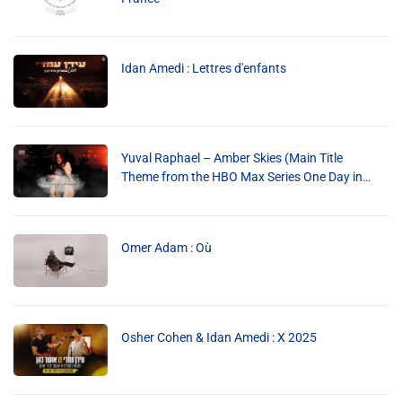
Info routes
Alerte Méduses 06
Idan Amedi : Lettres d'enfants
Issa Nissa OGC Nice
Yuval Raphael – Amber Skies (Main Title
RCN Soutiens
Theme from the HBO Max Series One Day in
October)
MEDIAS
Omer Adam : Où
Photos
Vidéos / Clips
Osher Cohen & Idan Amedi : X 2025
Ecrire à RCN