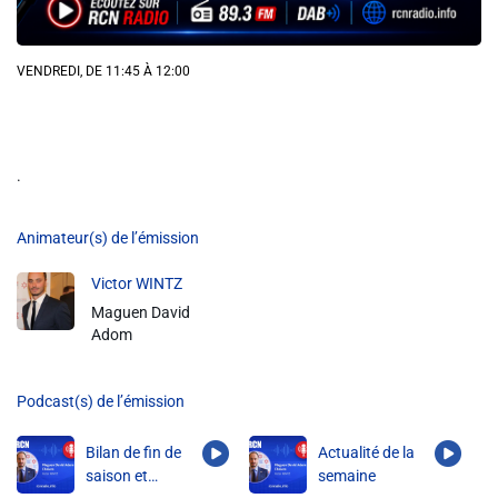
Info routes
VENDREDI, DE 11:45 À 12:00
Alerte Méduses 06
Issa Nissa OGC Nice
.
RCN Soutiens
Animateur(s) de l’émission
Victor WINTZ
MEDIAS
Maguen David
Photos
Adom
Vidéos / Clips
Podcast(s) de l’émission
Ecrire à RCN
Bilan de fin de
Actualité de la
saison et
semaine