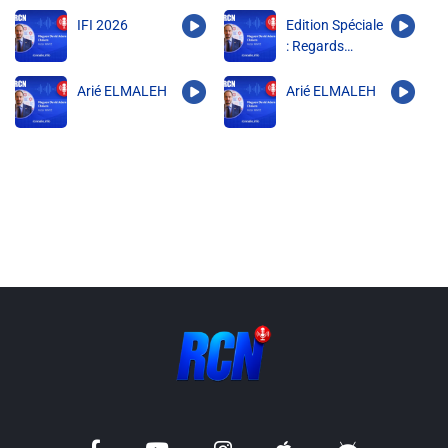
actualités
Liens utiles
IFI 2026
Edition Spéciale
: Regards
Shabbat Project
Croisés
Arié ELMALEH
Arié ELMALEH
Métropole Nice Côte d'Azur
Ville de Nice
Nice 24
CCAS NICE
Département des Alpes Maritimes
Ma Région Sud