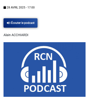
Info routes
28 AVRIL 2025 - 17:00
Alerte Méduses 06
Écouter le podcast
Issa Nissa OGC Nice
Alain ACCHIARDI
RCN Soutiens
MEDIAS
Photos
Vidéos / Clips
Ecrire à RCN