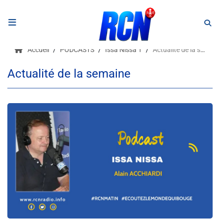
RADIO
Accueil
PODCASTS
Issa Nissa 1
Actualité de la semaine
Podcasts
Actualité de la semaine
Programmes
Equipe
Faire un don
Evènements
Météo Nice