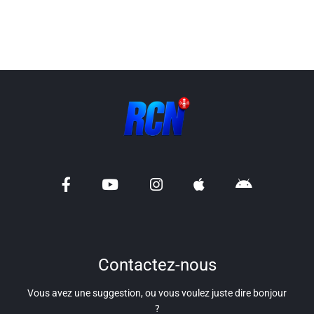
Liens utiles
Shabbat Project
Métropole Nice Côte d'Azur
Ville de Nice
Nice 24
CCAS NICE
Département des Alpes Maritimes
Ma Région Sud
Contactez-nous
Vous avez une suggestion, ou vous voulez juste dire bonjour
?